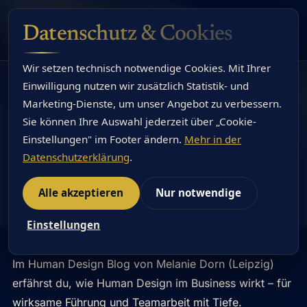
Datenschutz & Cookies
Wir setzen technisch notwendige Cookies. Mit Ihrer
Einwilligung nutzen wir zusätzlich Statistik- und
← Alle Artikel
Marketing-Dienste, um unser Angebot zu verbessern.
Sie können Ihre Auswahl jederzeit über „Cookie-
15. Juni 2025
von
Melanie Dorn
Einstellungen" im Footer ändern.
Mehr in der
Human Design Blog
Datenschutzerklärung
.
Alle akzeptieren
Nur notwendige
Human Design Blog
Einstellungen
Im Human Design Blog von Melanie Dorn (Leipzig)
erfährst du, wie Human Design im Business wirkt – für
wirksame Führung und Teamarbeit mit Tiefe.